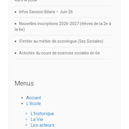
e
Rent A Book
i
m
Infos Session Bilans – Juin 26
o
Nouvelles inscriptions 2026-2027 (élèves de la 2e à
e
la 6e)
n
n
S’initier au métier de sociologue (5es Sociales)
d
t
Activités du cours de sciences sociales en 6e
e
v
Menus
u
Accueil
e
L’école
L’historique
s
La Vie
Les acteurs