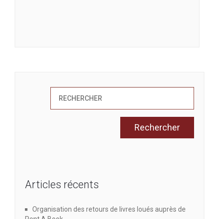
e
d
e
e
t
v
n
u
a
e
v
s
i
É
v
g
è
Articles récents
a
n
t
Organisation des retours de livres loués auprès de