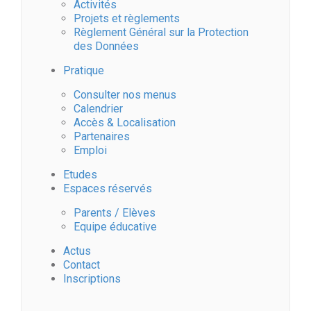
Activités
É
Projets et règlements
Règlement Général sur la Protection
v
des Données
Pratique
è
Consulter nos menus
n
Calendrier
Accès & Localisation
Partenaires
e
Emploi
m
Etudes
Espaces réservés
e
Parents / Elèves
Equipe éducative
n
Actus
Contact
t
Inscriptions