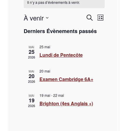
Il n’y a pas d’évènements à venir.
À venir
R
N
R
L
e
S
i
a
Derniers Évènements passés
e
é
c
s
l
h
t
v
e
c
e
c
25 mai
e
MAI
25
r
t
i
Lundi de Pentecôte
2026
c
i
h
o
h
g
n
e
20 mai
MAI
e
n
20
a
Examen Cambridge 6A+
e
2026
z
r
t
u
19 mai
-
22 mai
MAI
n
19
c
i
e
Brighton (4es Anglais +)
2026
d
a
h
o
t
e
n
.