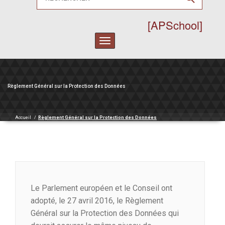
[APSchool]
Toggle
navigation
Règlement Général sur la Protection des Données
Accueil
/
Règlement Général sur la Protection des Données
Le Parlement européen et le Conseil ont
adopté, le 27 avril 2016, le Règlement
Général sur la Protection des Données qui