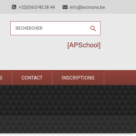
+32(0)65/40.28.44
info@iscmons.be
[APSchool]
S
CONTACT
INSCRIPTIONS