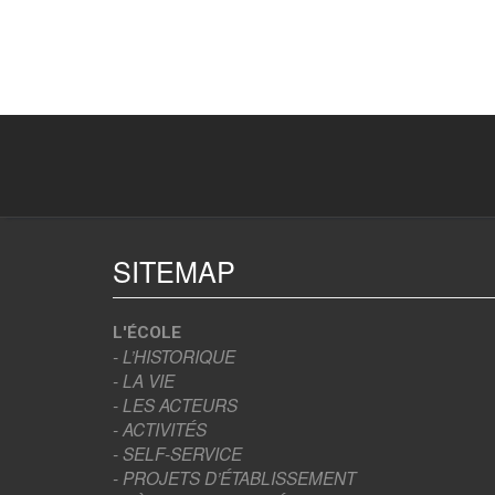
SITEMAP
L'ÉCOLE
- L’HISTORIQUE
- LA VIE
- LES ACTEURS
- ACTIVITÉS
- SELF-SERVICE
- PROJETS D’ÉTABLISSEMENT