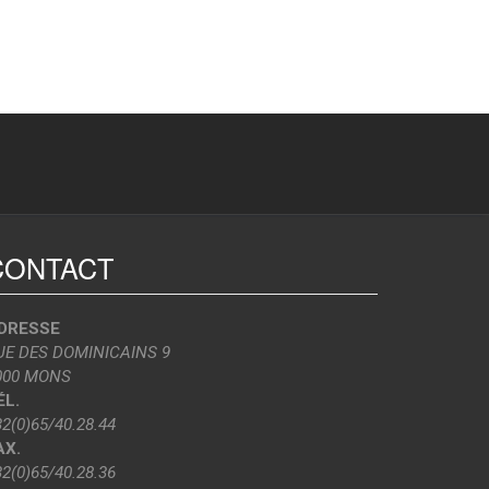
CONTACT
DRESSE
UE DES DOMINICAINS 9
000 MONS
ÉL.
32(0)65/40.28.44
AX.
32(0)65/40.28.36