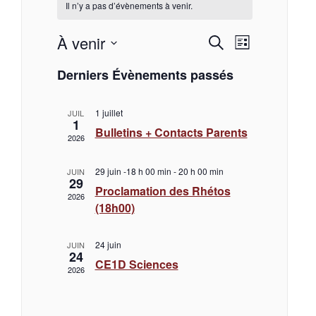
Il n’y a pas d’évènements à venir.
À venir
R
N
R
L
e
S
i
a
Derniers Évènements passés
e
é
c
s
l
h
t
v
e
c
e
c
1 juillet
e
JUIL
1
r
t
i
Bulletins + Contacts Parents
2026
c
i
h
o
h
g
n
e
29 juin -18 h 00 min
-
20 h 00 min
JUIN
e
n
29
a
Proclamation des Rhétos
e
2026
(18h00)
z
r
t
u
n
c
24 juin
JUIN
i
e
24
d
CE1D Sciences
2026
a
h
o
t
e
n
.