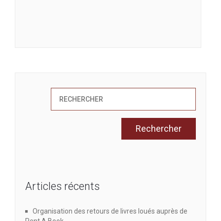
e
d
e
e
t
v
n
u
a
e
v
s
i
É
v
g
è
Articles récents
a
n
t
Organisation des retours de livres loués auprès de