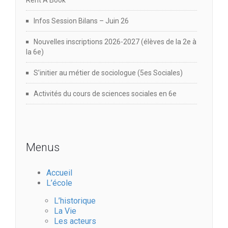
e
Rent A Book
i
m
Infos Session Bilans – Juin 26
o
Nouvelles inscriptions 2026-2027 (élèves de la 2e à
e
la 6e)
n
n
S’initier au métier de sociologue (5es Sociales)
d
t
Activités du cours de sciences sociales en 6e
e
v
Menus
u
Accueil
e
L’école
L’historique
s
La Vie
Les acteurs