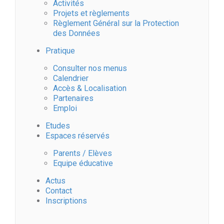
Activités
É
Projets et règlements
Règlement Général sur la Protection
v
des Données
Pratique
è
Consulter nos menus
n
Calendrier
Accès & Localisation
Partenaires
e
Emploi
m
Etudes
Espaces réservés
e
Parents / Elèves
Equipe éducative
n
Actus
Contact
t
Inscriptions