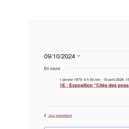
Évènements
09/10/2024
S
é
En cours
for
l
e
1 janvier 1970 -0 h 00 min
-
10 avril 2026 -1
c
9
1E : Exposition “Cités des poss
t
i
octobre
o
n
n
2024
Jour précédent
e
z
u