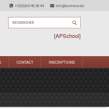
+32(0)65/40.28.44
info@iscmons.be
[APSchool]
S
CONTACT
INSCRIPTIONS