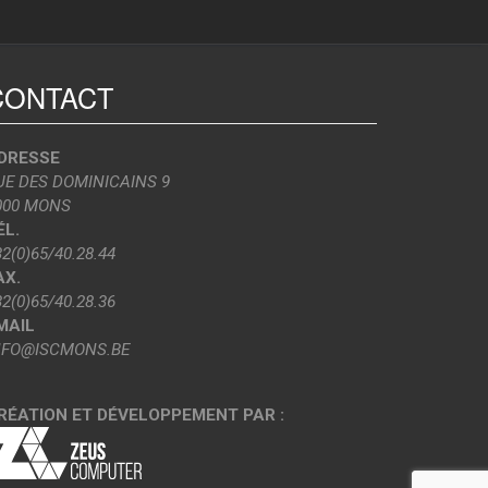
CONTACT
DRESSE
UE DES DOMINICAINS 9
000 MONS
ÉL.
32(0)65/40.28.44
AX.
32(0)65/40.28.36
MAIL
NFO@ISCMONS.BE
RÉATION ET DÉVELOPPEMENT PAR :