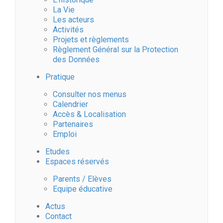
v
La Vie
è
Les acteurs
Activités
Projets et règlements
n
Règlement Général sur la Protection
des Données
e
Pratique
m
Consulter nos menus
Calendrier
Accès & Localisation
e
Partenaires
Emploi
n
Etudes
Espaces réservés
t
Parents / Elèves
s
Equipe éducative
Actus
Contact