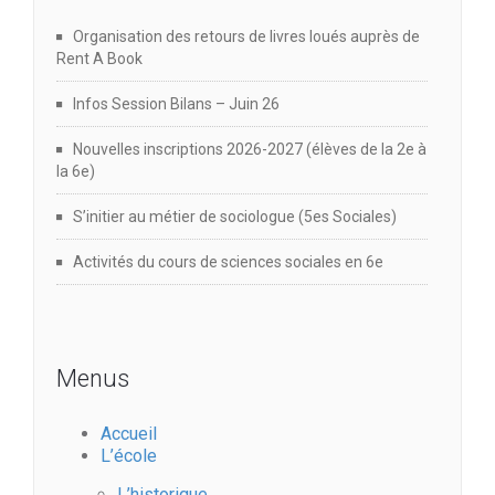
o
e
Organisation des retours de livres loués auprès de
n
Rent A Book
n
Infos Session Bilans – Juin 26
d
t
Nouvelles inscriptions 2026-2027 (élèves de la 2e à
e
la 6e)
S’initier au métier de sociologue (5es Sociales)
v
Activités du cours de sciences sociales en 6e
u
e
Menus
s
É
Accueil
L’école
L’historique