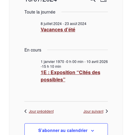
Évènements
R
N
J
e
S
o
a
e
é
Toute la journée
c
for
u
l
h
r
v
e
8 juillet 2024
-
23 août 2024
c
e
c
16
Vacances d’été
r
t
i
c
i
h
juillet
o
h
g
En cours
n
e
e
n
a
2024
1 janvier 1970 -0 h 00 min
-
10 avril 2026
e
-15 h 10 min
z
r
1E : Exposition “Cités des
t
u
possibles”
n
c
i
e
d
a
h
o
t
e
n
Jour précédent
Jour suivant
e
.
d
e
S’abonner au calendrier