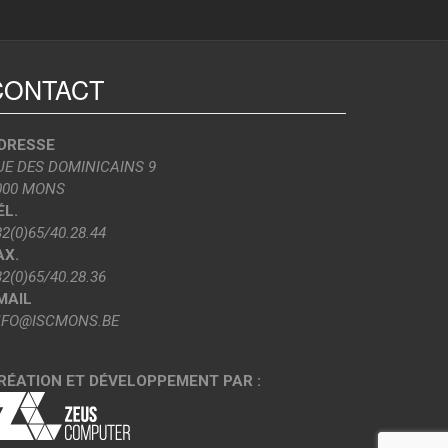
CONTACT
DRESSE
UE DES DOMINICAINS 9
000 MONS
ÉL.
32(0)65/40.28.44
AX.
32(0)65/40.28.36
MAIL
NFO@ISCMONS.BE
RÉATION ET DÉVELOPPEMENT PAR :