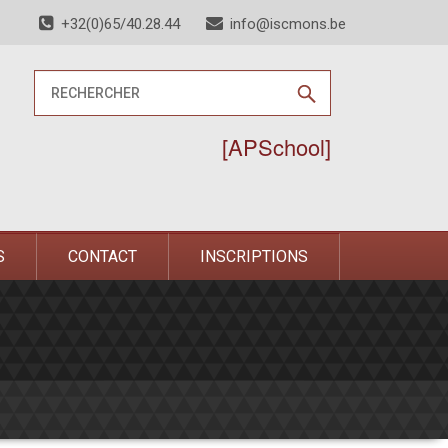
+32(0)65/40.28.44
info@iscmons.be
[APSchool]
S
CONTACT
INSCRIPTIONS