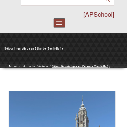
[APSchool]
Toggle
navigation
Séjour linguistique en Zélande (5es Ndls 1)
Accueil
/
Information Générale
/
Séjour linguistique en Zélande (5es Ndls 1)