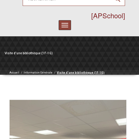
[APSchool]
Toggle
navigation
Visite d’une bibliothèque (1F-1G)
Accueil
/
Information Générale
/
Visite d’une bibliothèque (1F-1G)