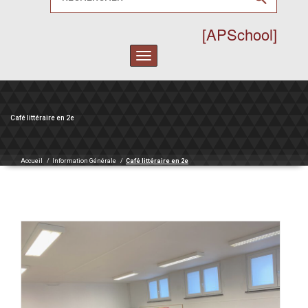
[APSchool]
Toggle
navigation
Café littéraire en 2e
Accueil
/
Information Générale
/
Café littéraire en 2e