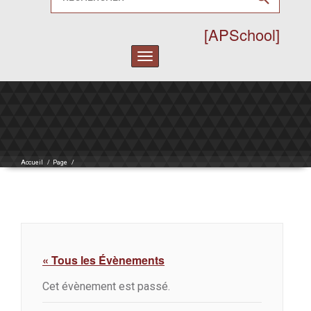
[APSchool]
Toggle
navigation
Accueil
/
Page
/
« Tous les Évènements
Cet évènement est passé.