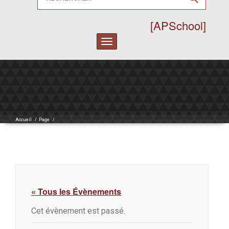
[APSchool]
Toggle
navigation
Accueil
/
Page
/
« Tous les Évènements
Cet évènement est passé.