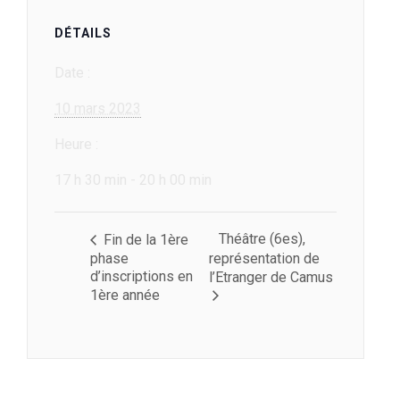
DÉTAILS
Date :
10 mars 2023
Heure :
17 h 30 min - 20 h 00 min
Théâtre (6es),
Fin de la 1ère
phase
représentation de
d’inscriptions en
l’Etranger de Camus
1ère année