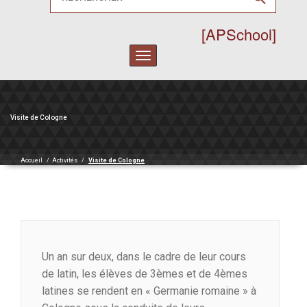
[APSchool]
Toggle
navigation
Visite de Cologne
Accueil
/
Activités
/
Visite de Cologne
Un an sur deux, dans le cadre de leur cours
de latin, les élèves de 3èmes et de 4èmes
latines se rendent en « Germanie romaine » à