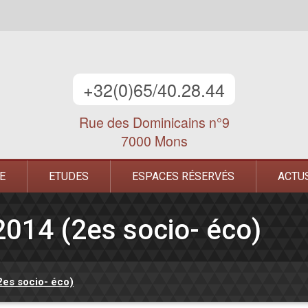
+32(0)65/40.28.44
Rue des Dominicains n°9
7000 Mons
E
ETUDES
ESPACES RÉSERVÉS
ACTU
2014 (2es socio- éco)
2es socio- éco)