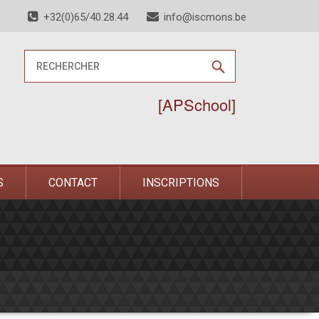
+32(0)65/40.28.44
info@iscmons.be
[APSchool]
S
CONTACT
INSCRIPTIONS