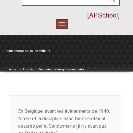
[APSchool]
Toggle
navigation
Commémoration-police militaire
Accueil
/
Activités
/
Commémoration-police militaire
En Belgique, avant les évènements de 1940,
l’ordre et la discipline dans l’armée étaient
assurés par la Gendarmerie (il n’y avait pas