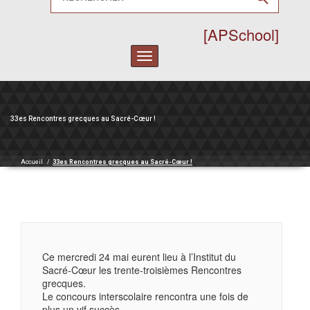
[APSchool]
Toggle
navigation
33es Rencontres grecques au Sacré-Cœur !
Accueil
/
33es Rencontres grecques au Sacré-Cœur !
Ce mercredi 24 mai eurent lieu à l’Institut du
Sacré-Cœur les trente-troisièmes Rencontres
grecques.
Le concours interscolaire rencontra une fois de
plus un vif succès.